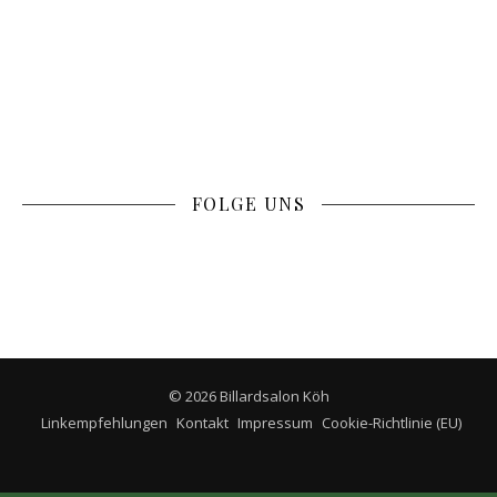
FOLGE UNS
© 2026 Billardsalon Köh
Linkempfehlungen
Kontakt
Impressum
Cookie-Richtlinie (EU)